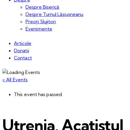
Despre Biserică
Despre Turnul Lăpușneanu
Preoți Slujitori
Evenimente
Articole
Donații
Contact
« All Events
This event has passed.
Utrenia, Acatistul