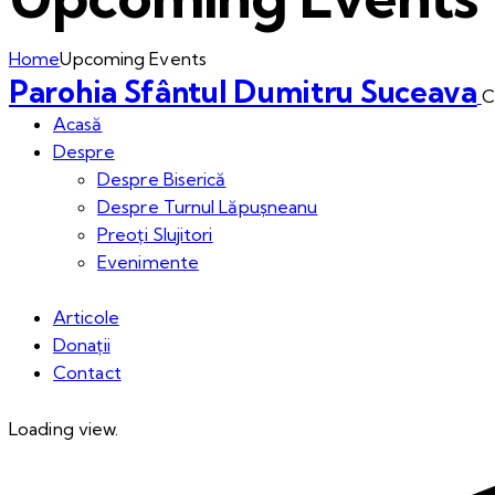
Home
Upcoming Events
Parohia Sfântul Dumitru Suceava
C
Acasă
Despre
Despre Biserică
Despre Turnul Lăpușneanu
Preoți Slujitori
Evenimente
Articole
Donații
Contact
Loading view.