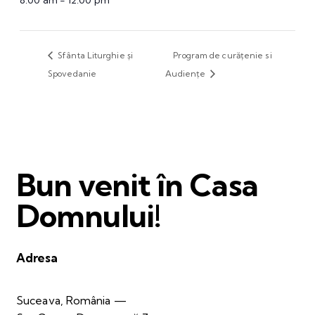
8:00 am - 12:00 pm
Sfânta Liturghie și
Program de curățenie si
Spovedanie
Audiențe
Bun venit în Casa
Domnului!
Adresa
Suceava, România —