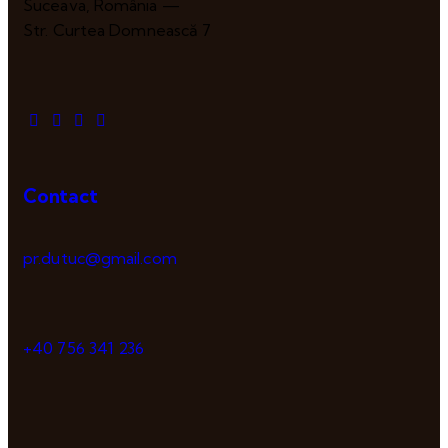
Suceava, România —
Str. Curtea Domnească 7
Contact
pr.dutuc@gmail.com
+40 756 341 236