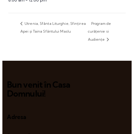
8:00 am - 12:00 pm
Utrenia, Sfânta Liturghie, Sfințirea
Program de
Apei și Taina Sfântului Maslu
curățenie si
Audiențe
Bun venit în Casa
Domnului!
Adresa