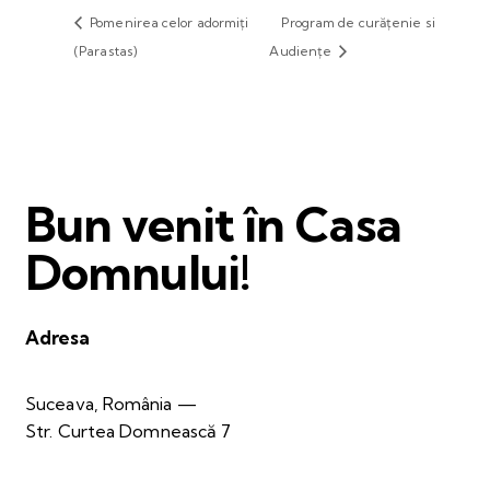
Pomenirea celor adormiți
Program de curățenie si
(Parastas)
Audiențe
Bun venit în Casa
Domnului!
Adresa
Suceava, România —
Str. Curtea Domnească 7