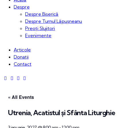
Despre
Despre Biserică
Despre Turnul Lăpușneanu
Preoți Slujitori
Evenimente
Articole
Donații
Contact
« All Events
Utrenia, Acatistul și Sfânta Liturghie
3 ianuarie, 2027 @ 8:00 am
-
12:00 pm