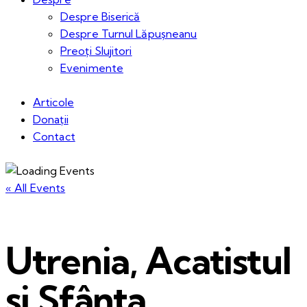
Despre Biserică
Despre Turnul Lăpușneanu
Preoți Slujitori
Evenimente
Articole
Donații
Contact
« All Events
Utrenia, Acatistul
și Sfânta