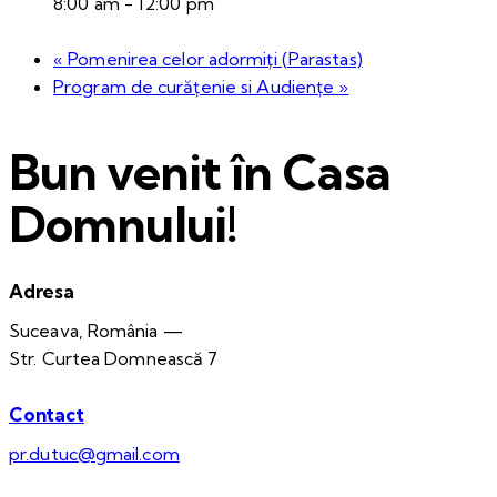
8:00 am - 12:00 pm
«
Pomenirea celor adormiți (Parastas)
Program de curățenie si Audiențe
»
Bun venit în Casa
Domnului!
Adresa
Suceava, România —
Str. Curtea Domnească 7
Contact
pr.dutuc@gmail.com