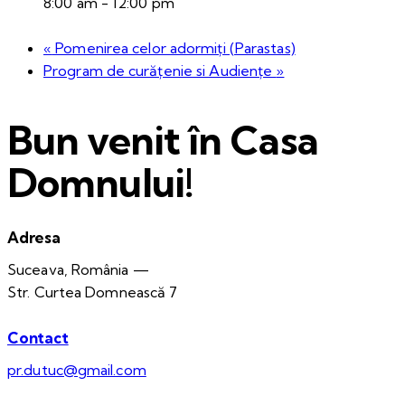
8:00 am - 12:00 pm
«
Pomenirea celor adormiți (Parastas)
Program de curățenie si Audiențe
»
Bun venit în Casa
Domnului!
Adresa
Suceava, România —
Str. Curtea Domnească 7
Contact
pr.dutuc@gmail.com