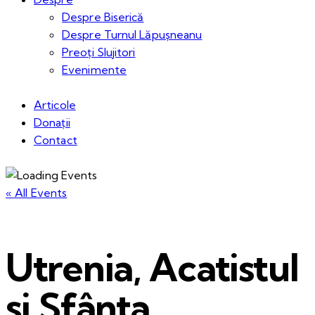
Despre Biserică
Despre Turnul Lăpușneanu
Preoți Slujitori
Evenimente
Articole
Donații
Contact
« All Events
Utrenia, Acatistul
și Sfânta