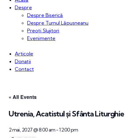
Despre
Despre Biserică
Despre Turnul Lăpușneanu
Preoți Slujitori
Evenimente
Articole
Donații
Contact
« All Events
Utrenia, Acatistul și Sfânta Liturghie
2 mai, 2027 @ 8:00 am
-
12:00 pm