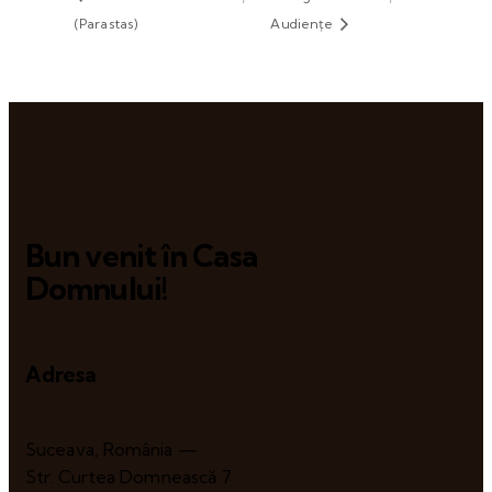
(Parastas)
Audiențe
Bun venit în Casa
Domnului!
Adresa
Suceava, România —
Str. Curtea Domnească 7