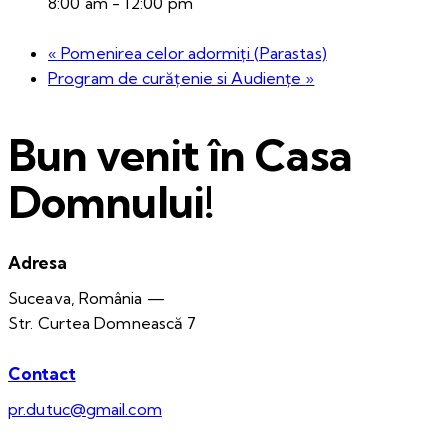
8:00 am - 12:00 pm
«
Pomenirea celor adormiți (Parastas)
Program de curățenie si Audiențe
»
Bun venit în Casa
Domnului!
Adresa
Suceava, România —
Str. Curtea Domnească 7
Contact
pr.dutuc@gmail.com