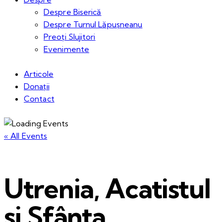
Despre Biserică
Despre Turnul Lăpușneanu
Preoți Slujitori
Evenimente
Articole
Donații
Contact
« All Events
Utrenia, Acatistul
și Sfânta