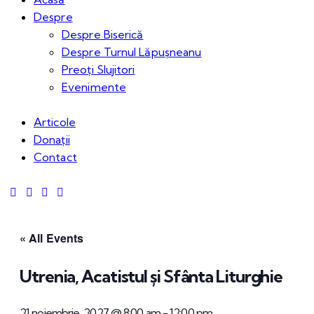
Despre
Despre Biserică
Despre Turnul Lăpușneanu
Preoți Slujitori
Evenimente
Articole
Donații
Contact
« All Events
Utrenia, Acatistul și Sfânta Liturghie
21 noiembrie, 2027 @ 8:00 am
-
12:00 pm