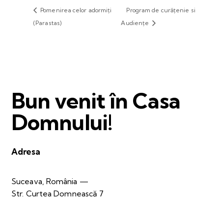
Pomenirea celor adormiți
Program de curățenie si
(Parastas)
Audiențe
Bun venit în Casa
Domnului!
Adresa
Suceava, România —
Str. Curtea Domnească 7