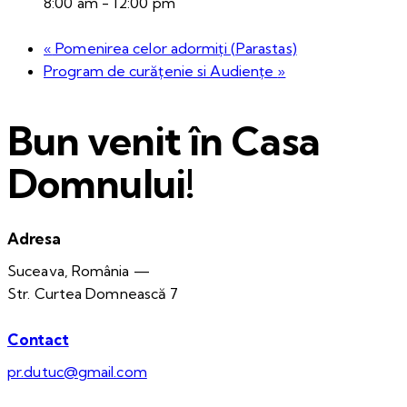
8:00 am - 12:00 pm
«
Pomenirea celor adormiți (Parastas)
Program de curățenie si Audiențe
»
Bun venit în Casa
Domnului!
Adresa
Suceava, România —
Str. Curtea Domnească 7
Contact
pr.dutuc@gmail.com