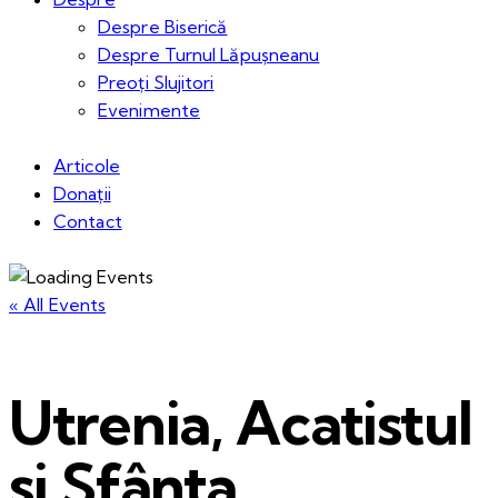
Despre Biserică
Despre Turnul Lăpușneanu
Preoți Slujitori
Evenimente
Articole
Donații
Contact
« All Events
Utrenia, Acatistul
și Sfânta