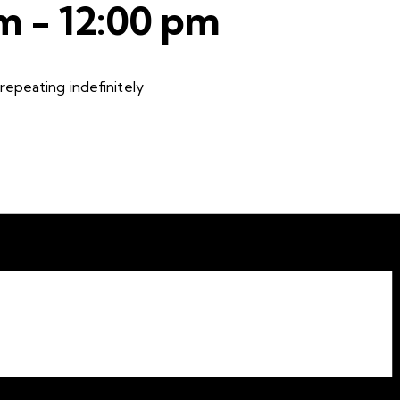
am
-
12:00 pm
epeating indefinitely