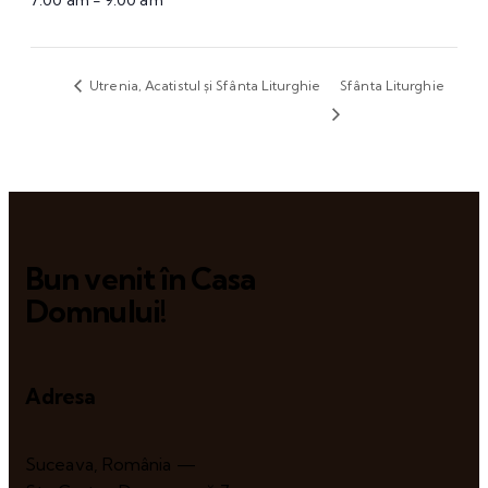
7:00 am - 9:00 am
Utrenia, Acatistul și Sfânta Liturghie
Sfânta Liturghie
Bun venit în Casa
Domnului!
Adresa
Suceava, România —