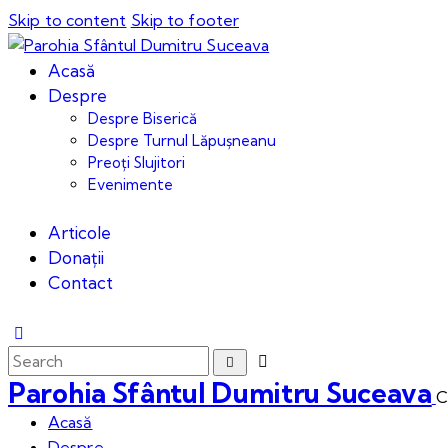
Skip to content
Skip to footer
Acasă
Despre
Despre Biserică
Despre Turnul Lăpușneanu
Preoți Slujitori
Evenimente
Articole
Donații
Contact
Parohia Sfântul Dumitru Suceava
C
Acasă
Despre