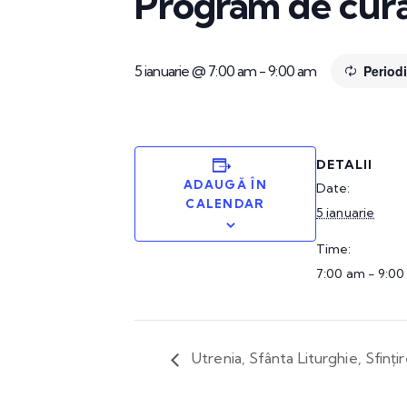
Program de cură
5 ianuarie @ 7:00 am
-
9:00 am
Period
DETALII
ADAUGĂ ÎN
Date:
CALENDAR
5 ianuarie
Time:
7:00 am - 9:0
Utrenia, Sfânta Liturghie, Sfințir