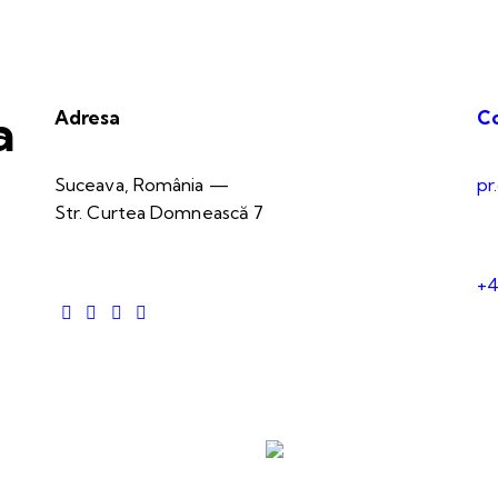
a
Adresa
C
Suceava, România —
pr
Str. Curtea Domnească 7
+4