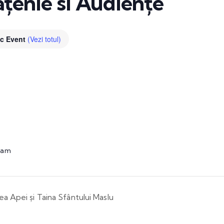
țenie si Audiențe
ic Event
(Vezi totul)
0 am
ea Apei și Taina Sfântului Maslu