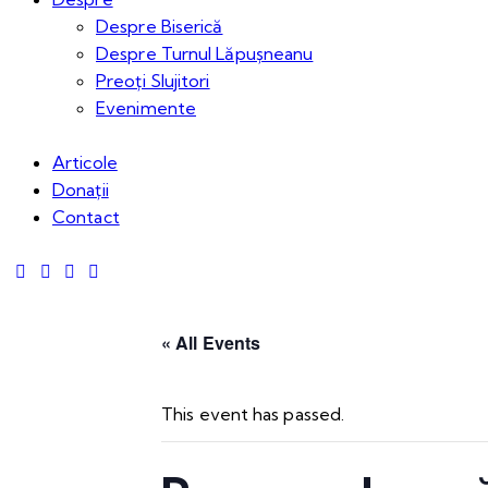
Despre Biserică
Despre Turnul Lăpușneanu
Preoți Slujitori
Evenimente
Articole
Donații
Contact
« All Events
This event has passed.