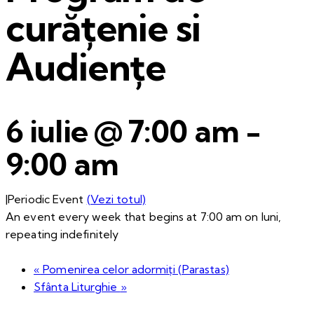
curățenie si
Audiențe
6 iulie @ 7:00 am
-
9:00 am
|
Periodic Event
(Vezi totul)
An event every week that begins at 7:00 am on luni,
repeating indefinitely
«
Pomenirea celor adormiți (Parastas)
Sfânta Liturghie
»