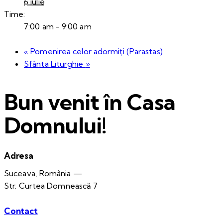
6 iulie
Time:
7:00 am - 9:00 am
«
Pomenirea celor adormiți (Parastas)
Sfânta Liturghie
»
Bun venit în Casa
Domnului!
Adresa
Suceava, România —
Str. Curtea Domnească 7
Contact