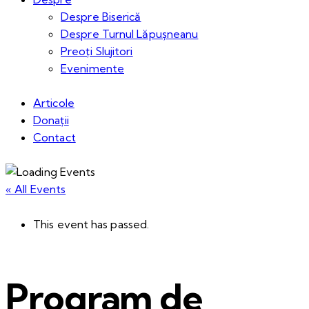
Despre Biserică
Despre Turnul Lăpușneanu
Preoți Slujitori
Evenimente
Articole
Donații
Contact
« All Events
This event has passed.
Program de