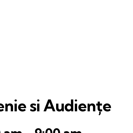
nie si Audiențe
0 am
-
9:00 am