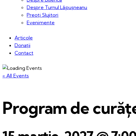
Despre Turnul Lăpușneanu
Preoți Slujitori
Evenimente
Articole
Donații
Contact
« All Events
Program de curățe
15 martie, 2027 @ 7:0