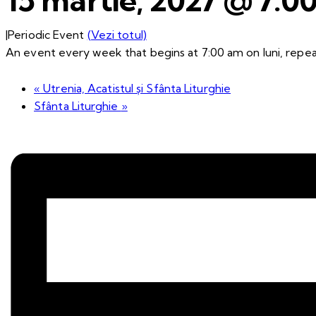
|
Periodic Event
(Vezi totul)
An event every week that begins at 7:00 am on luni, repeat
«
Utrenia, Acatistul și Sfânta Liturghie
Sfânta Liturghie
»