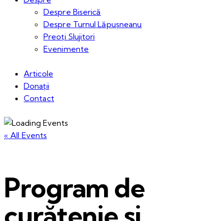
Despre Biserică
Despre Turnul Lăpușneanu
Preoți Slujitori
Evenimente
Articole
Donații
Contact
« All Events
Program de
curățenie si