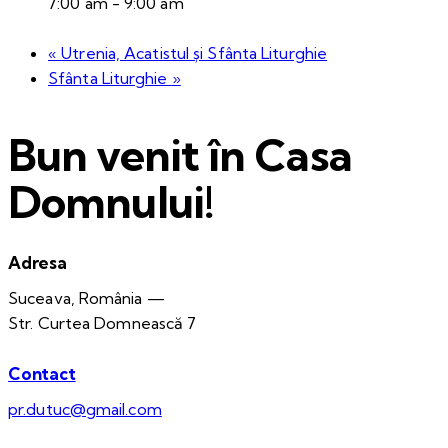
7:00 am - 9:00 am
«
Utrenia, Acatistul și Sfânta Liturghie
Sfânta Liturghie
»
Bun venit în Casa
Domnului!
Adresa
Suceava, România —
Str. Curtea Domnească 7
Contact
pr.dutuc@gmail.com