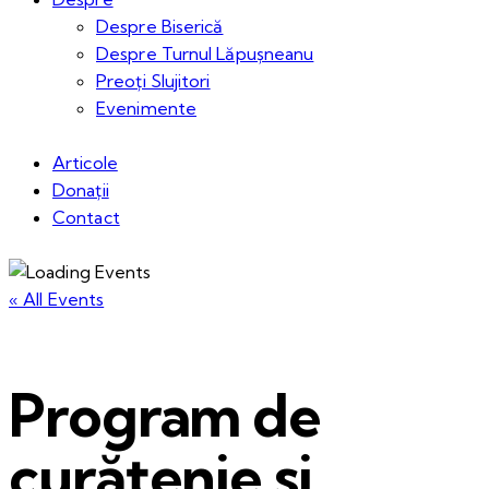
Despre Biserică
Despre Turnul Lăpușneanu
Preoți Slujitori
Evenimente
Articole
Donații
Contact
« All Events
Program de
curățenie si