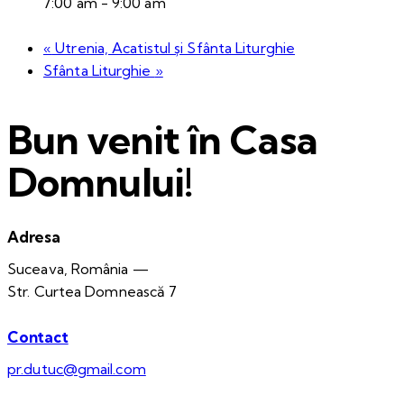
7:00 am - 9:00 am
«
Utrenia, Acatistul și Sfânta Liturghie
Sfânta Liturghie
»
Bun venit în Casa
Domnului!
Adresa
Suceava, România —
Str. Curtea Domnească 7
Contact
pr.dutuc@gmail.com