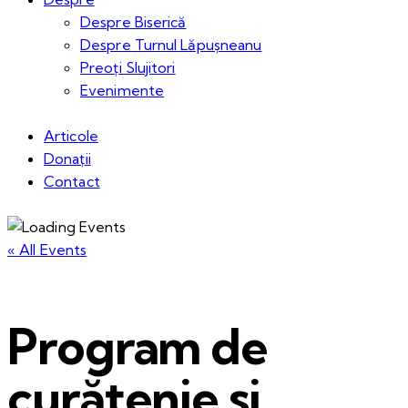
Despre Biserică
Despre Turnul Lăpușneanu
Preoți Slujitori
Evenimente
Articole
Donații
Contact
« All Events
Program de
curățenie si