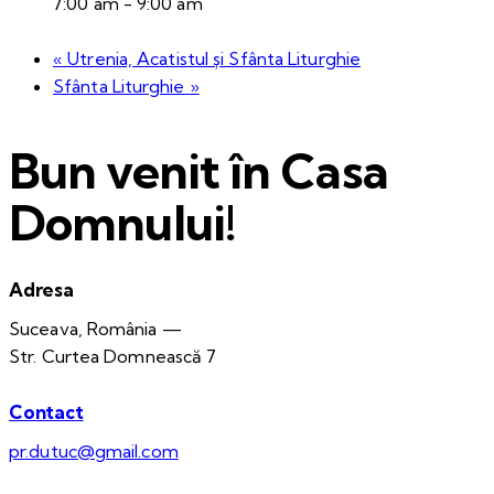
7:00 am - 9:00 am
«
Utrenia, Acatistul și Sfânta Liturghie
Sfânta Liturghie
»
Bun venit în Casa
Domnului!
Adresa
Suceava, România —
Str. Curtea Domnească 7
Contact
pr.dutuc@gmail.com