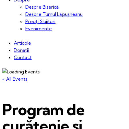
Despre Biserică
Despre Turnul Lăpușneanu
Preoți Slujitori
Evenimente
Articole
Donații
Contact
« All Events
Program de
curățenie si