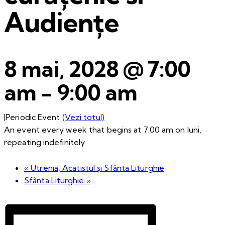
Audiențe
8 mai, 2028 @ 7:00
am
-
9:00 am
|
Periodic Event
(Vezi totul)
An event every week that begins at 7:00 am on luni,
repeating indefinitely
«
Utrenia, Acatistul și Sfânta Liturghie
Sfânta Liturghie
»