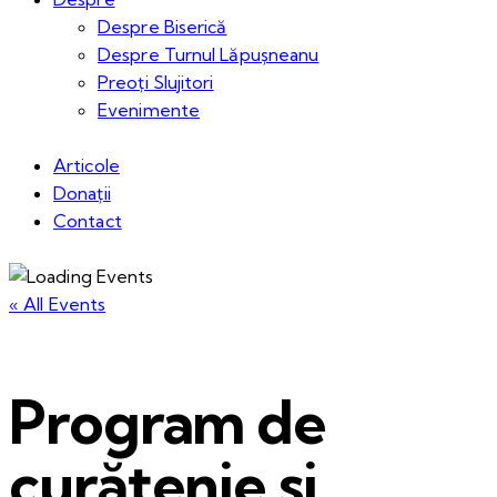
Despre Biserică
Despre Turnul Lăpușneanu
Preoți Slujitori
Evenimente
Articole
Donații
Contact
« All Events
Program de
curățenie si