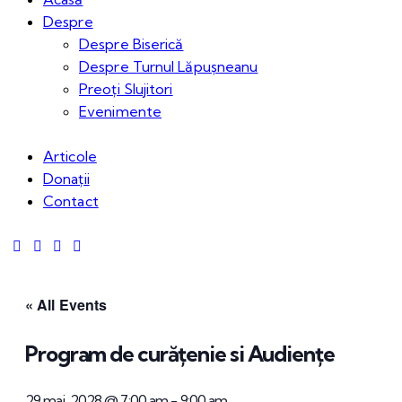
Despre
Despre Biserică
Despre Turnul Lăpușneanu
Preoți Slujitori
Evenimente
Articole
Donații
Contact
« All Events
Program de curățenie si Audiențe
29 mai, 2028 @ 7:00 am
-
9:00 am