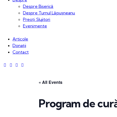
Despre Biserică
Despre Turnul Lăpușneanu
Preoți Slujitori
Evenimente
Articole
Donații
Contact
« All Events
Program de cură