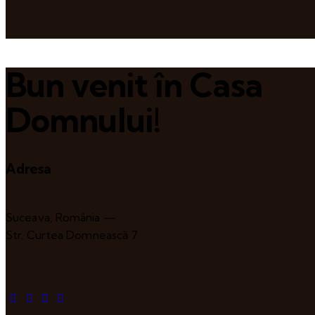
Bun venit în Casa
Domnului!
Adresa
Suceava, România —
Str. Curtea Domnească 7