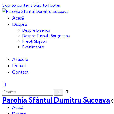
Skip to content
Skip to footer
Acasă
Despre
Despre Biserică
Despre Turnul Lăpușneanu
Preoți Slujitori
Evenimente
Articole
Donații
Contact
Parohia Sfântul Dumitru Suceava
C
Acasă
Despre