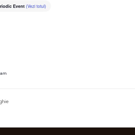
riodic Event
(Vezi totul)
0 am
rghie