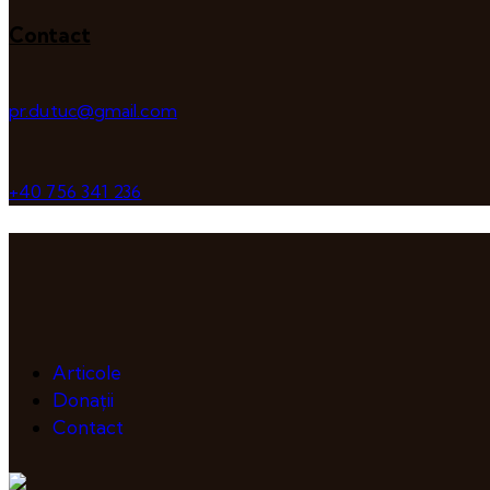
Contact
pr.dutuc@gmail.com
+40 756 341 236
Articole
Donații
Contact