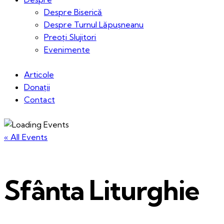
Despre Biserică
Despre Turnul Lăpușneanu
Preoți Slujitori
Evenimente
Articole
Donații
Contact
« All Events
Sfânta Liturghie