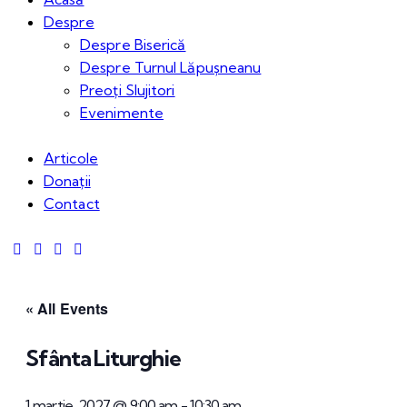
Despre
Despre Biserică
Despre Turnul Lăpușneanu
Preoți Slujitori
Evenimente
Articole
Donații
Contact
« All Events
Sfânta Liturghie
1 martie, 2027 @ 9:00 am
-
10:30 am