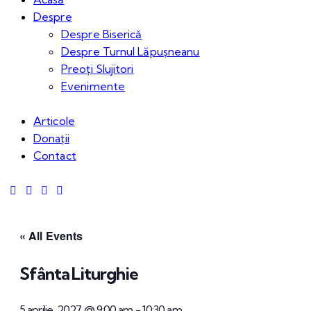
Despre
Despre Biserică
Despre Turnul Lăpușneanu
Preoți Slujitori
Evenimente
Articole
Donații
Contact
« All Events
Sfânta Liturghie
5 aprilie, 2027 @ 9:00 am
-
10:30 am