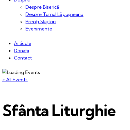
Despre Biserică
Despre Turnul Lăpușneanu
Preoți Slujitori
Evenimente
Articole
Donații
Contact
« All Events
Sfânta Liturghie