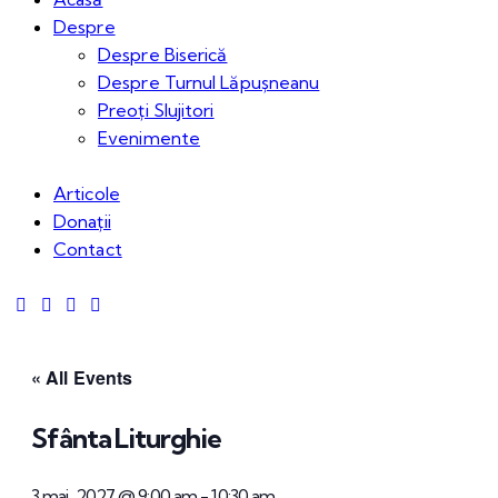
Despre
Despre Biserică
Despre Turnul Lăpușneanu
Preoți Slujitori
Evenimente
Articole
Donații
Contact
« All Events
Sfânta Liturghie
3 mai, 2027 @ 9:00 am
-
10:30 am