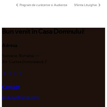
Program de curățenie si Audiențe
Sfânta Liturghie
Bun venit în Casa Domnului!
Adresa
Suceava, România —
Str. Curtea Domnească 7
Contact
pr.dutuc@gmail.com