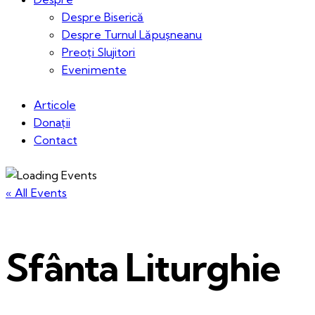
Despre Biserică
Despre Turnul Lăpușneanu
Preoți Slujitori
Evenimente
Articole
Donații
Contact
« All Events
Sfânta Liturghie