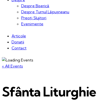
Despre Biserică
Despre Turnul Lăpușneanu
Preoți Slujitori
Evenimente
Articole
Donații
Contact
« All Events
Sfânta Liturghie