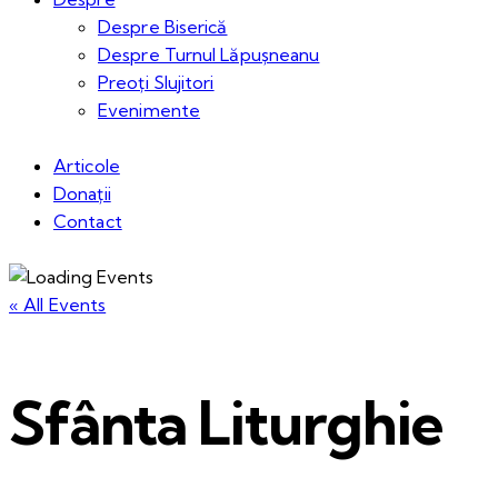
Despre Biserică
Despre Turnul Lăpușneanu
Preoți Slujitori
Evenimente
Articole
Donații
Contact
« All Events
Sfânta Liturghie