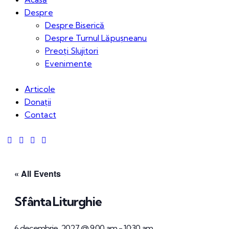
Despre
Despre Biserică
Despre Turnul Lăpușneanu
Preoți Slujitori
Evenimente
Articole
Donații
Contact
« All Events
Sfânta Liturghie
6 decembrie, 2027 @ 9:00 am
-
10:30 am