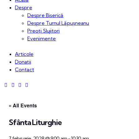
Despre
Despre Biserică
Despre Turnul Lăpușneanu
Preoți Slujitori
Evenimente
Articole
Donații
Contact
« All Events
Sfânta Liturghie
7 februarie, 2028 @ 9:00 am
-
10:30 am