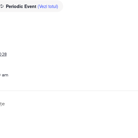
Periodic Event
(Vezi totul)
2028
0 am
nțe