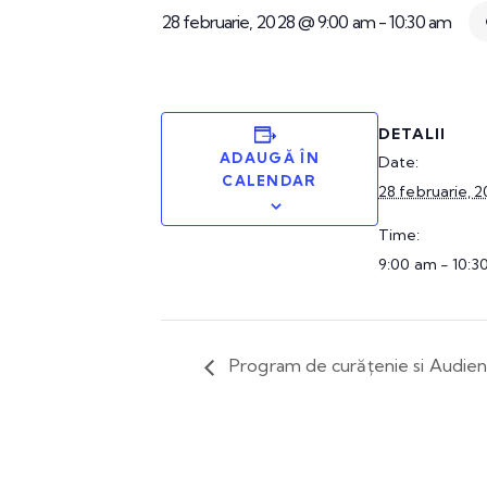
28 februarie, 2028 @ 9:00 am
-
10:30 am
DETALII
ADAUGĂ ÎN
Date:
CALENDAR
28 februarie, 
Time:
9:00 am - 10:3
Program de curățenie si Audie