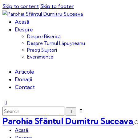
Skip to content
Skip to footer
Acasă
Despre
Despre Biserică
Despre Turnul Lăpușneanu
Preoți Slujitori
Evenimente
Articole
Donații
Contact
Parohia Sfântul Dumitru Suceava
C
Acasă
Despre