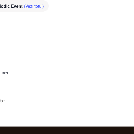
iodic Event
(Vezi totul)
0 am
nțe