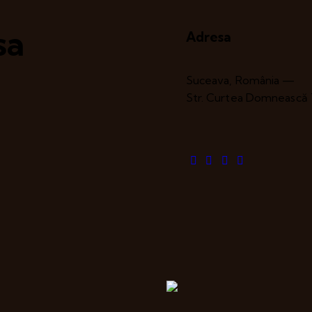
sa
Adresa
Suceava, România —
Str. Curtea Domnească 