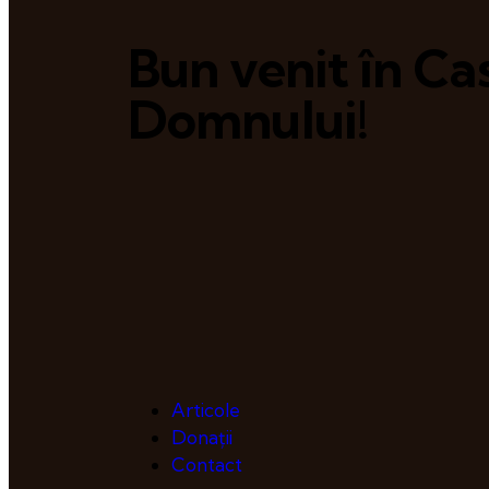
Bun venit în Ca
Domnului!
Articole
Donații
Contact