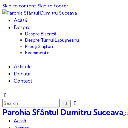
Skip to content
Skip to footer
Acasă
Despre
Despre Biserică
Despre Turnul Lăpușneanu
Preoți Slujitori
Evenimente
Articole
Donații
Contact
Parohia Sfântul Dumitru Suceava
C
Acasă
Despre