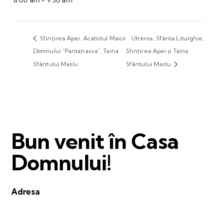
8:00 am - 9:30 am
Sfințirea Apei, Acatistul Maicii
Utrenia, Sfânta Liturghie,
Domnului ”Pantanassa”, Taina
Sfințirea Apei și Taina
Sfântului Maslu
Sfântului Maslu
Bun venit în Casa
Domnului!
Adresa