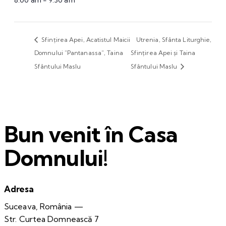
8:00 am - 9:30 am
Sfințirea Apei, Acatistul Maicii
Utrenia, Sfânta Liturghie,
Domnului ”Pantanassa”, Taina
Sfințirea Apei și Taina
Sfântului Maslu
Sfântului Maslu
Bun venit în Casa
Domnului!
Adresa
Suceava, România —
Str. Curtea Domnească 7