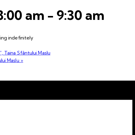
 8:00 am
-
9:30 am
ng indefinitely
”, Taina Sfântului Maslu
ului Maslu
»