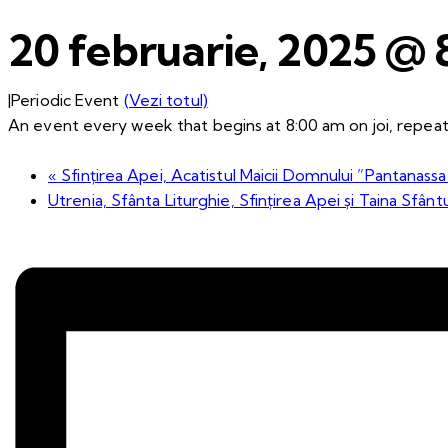
20 februarie, 2025 @
|
Periodic Event
(Vezi totul)
An event every week that begins at 8:00 am on joi, repeati
«
Sfințirea Apei, Acatistul Maicii Domnului ”Pantanassa
Utrenia, Sfânta Liturghie, Sfințirea Apei și Taina Sfânt