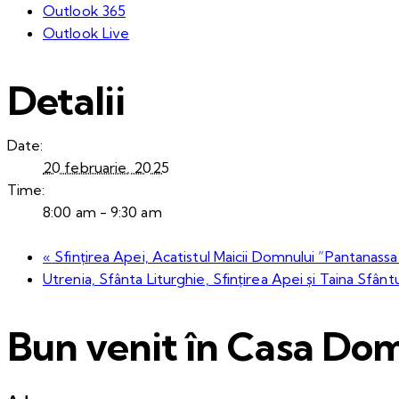
Outlook 365
Outlook Live
Detalii
Date:
20 februarie, 2025
Time:
8:00 am - 9:30 am
«
Sfințirea Apei, Acatistul Maicii Domnului ”Pantanassa
Utrenia, Sfânta Liturghie, Sfințirea Apei și Taina Sfânt
Bun venit în Casa Dom