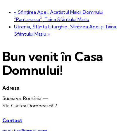
«
Sfințirea Apei, Acatistul Maicii Domnului
”Pantanassa”, Taina Sfântului Maslu
Utrenia, Sfânta Liturghie, Sfințirea Apei și Taina
Sfântului Maslu
»
Bun venit în Casa
Domnului!
Adresa
Suceava, România —
Str. Curtea Domnească 7
Contact
pr.dutuc@gmail.com