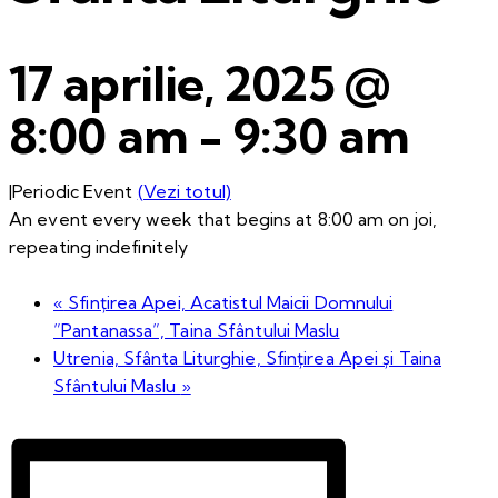
17 aprilie, 2025 @
8:00 am
-
9:30 am
|
Periodic Event
(Vezi totul)
An event every week that begins at 8:00 am on joi,
repeating indefinitely
«
Sfințirea Apei, Acatistul Maicii Domnului
”Pantanassa”, Taina Sfântului Maslu
Utrenia, Sfânta Liturghie, Sfințirea Apei și Taina
Sfântului Maslu
»