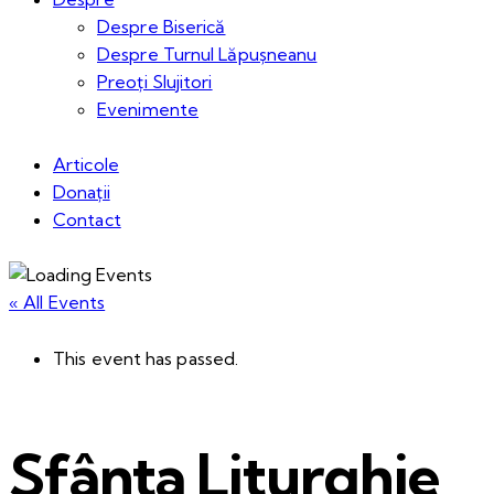
Despre Biserică
Despre Turnul Lăpușneanu
Preoți Slujitori
Evenimente
Articole
Donații
Contact
« All Events
This event has passed.
Sfânta Liturghie