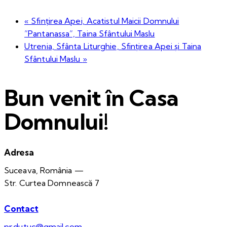
«
Sfințirea Apei, Acatistul Maicii Domnului
”Pantanassa”, Taina Sfântului Maslu
Utrenia, Sfânta Liturghie, Sfințirea Apei și Taina
Sfântului Maslu
»
Bun venit în Casa
Domnului!
Adresa
Suceava, România —
Str. Curtea Domnească 7
Contact
pr.dutuc@gmail.com