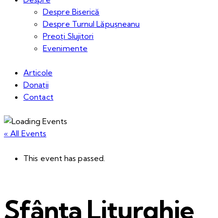
Despre Biserică
Despre Turnul Lăpușneanu
Preoți Slujitori
Evenimente
Articole
Donații
Contact
« All Events
This event has passed.
Sfânta Liturghie