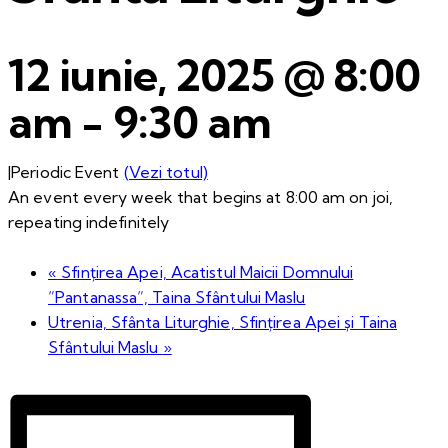
12 iunie, 2025 @ 8:00
am
-
9:30 am
|
Periodic Event
(Vezi totul)
An event every week that begins at 8:00 am on joi,
repeating indefinitely
«
Sfințirea Apei, Acatistul Maicii Domnului
”Pantanassa”, Taina Sfântului Maslu
Utrenia, Sfânta Liturghie, Sfințirea Apei și Taina
Sfântului Maslu
»