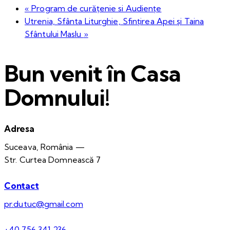
«
Program de curățenie si Audiențe
Utrenia, Sfânta Liturghie, Sfințirea Apei și Taina
Sfântului Maslu
»
Bun venit în Casa
Domnului!
Adresa
Suceava, România —
Str. Curtea Domnească 7
Contact
pr.dutuc@gmail.com
+40 756 341 236