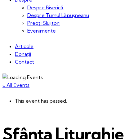
Despre Biserică
Despre Turnul Lăpușneanu
Preoți Slujitori
Evenimente
Articole
Donații
Contact
« All Events
This event has passed.
Sfânta Liturghie