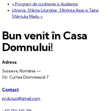
«
Program de curățenie si Audiențe
Utrenia, Sfânta Liturghie, Sfințirea Apei și Taina
Sfântului Maslu
»
Bun venit în Casa
Domnului!
Adresa
Suceava, România —
Str. Curtea Domnească 7
Contact
pr.dutuc@gmail.com
+40 756 341 236