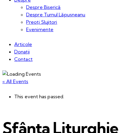
Despre Biserică
Despre Turnul Lăpușneanu
Preoți Slujitori
Evenimente
Articole
Donații
Contact
« All Events
This event has passed.
Sfânta Liturghie