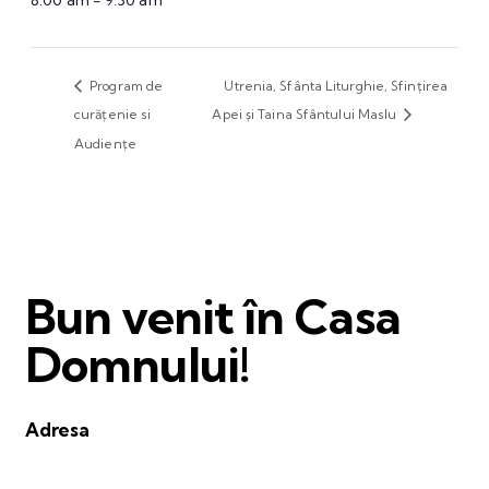
8:00 am - 9:30 am
Program de
Utrenia, Sfânta Liturghie, Sfințirea
curățenie si
Apei și Taina Sfântului Maslu
Audiențe
Bun venit în Casa
Domnului!
Adresa