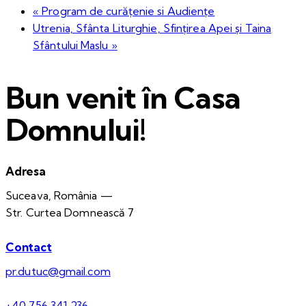
«
Program de curățenie si Audiențe
Utrenia, Sfânta Liturghie, Sfințirea Apei și Taina
Sfântului Maslu
»
Bun venit în Casa
Domnului!
Adresa
Suceava, România —
Str. Curtea Domnească 7
Contact
pr.dutuc@gmail.com
+40 756 341 236