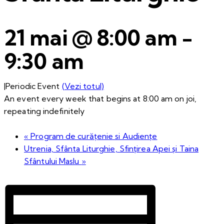
21 mai @ 8:00 am
-
9:30 am
|
Periodic Event
(Vezi totul)
An event every week that begins at 8:00 am on joi,
repeating indefinitely
«
Program de curățenie si Audiențe
Utrenia, Sfânta Liturghie, Sfințirea Apei și Taina
Sfântului Maslu
»