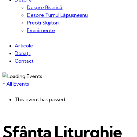
Despre Biserică
Despre Turnul Lăpușneanu
Preoți Slujitori
Evenimente
Articole
Donații
Contact
« All Events
This event has passed.
Sfânta Liturghie