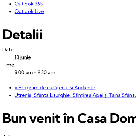
Outlook 365
Outlook Live
Detalii
Date:
18 iunie
Time:
8:00 am - 9:30 am
«
Program de curățenie si Audiențe
Utrenia, Sfânta Liturghie, Sfințirea Apei și Taina Sfânt
Bun venit în Casa Dom