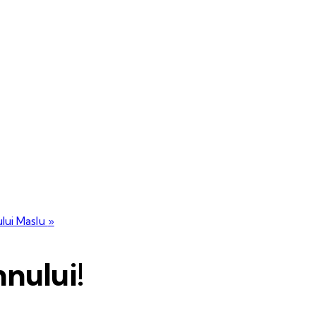
ului Maslu
»
nului!