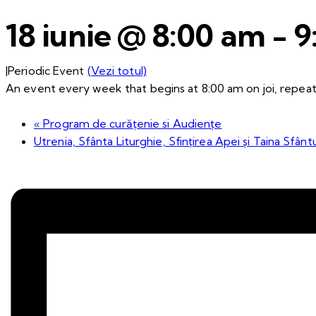
18 iunie @ 8:00 am
-
9
|
Periodic Event
(Vezi totul)
An event every week that begins at 8:00 am on joi, repeati
«
Program de curățenie si Audiențe
Utrenia, Sfânta Liturghie, Sfințirea Apei și Taina Sfânt