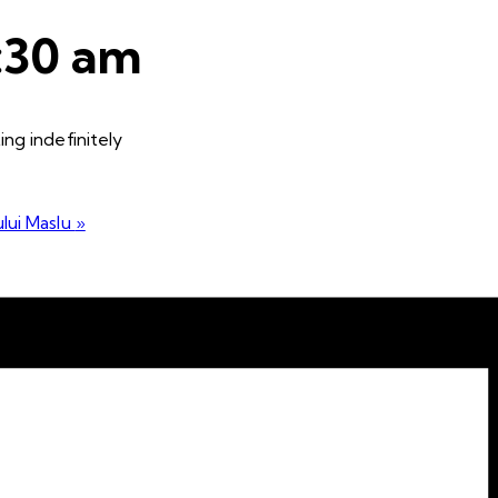
:30 am
ng indefinitely
ului Maslu
»