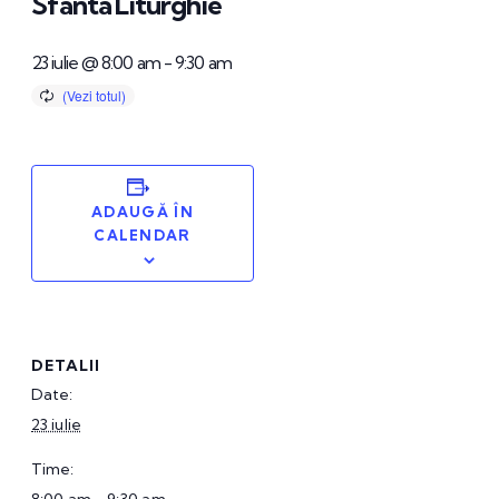
Sfânta Liturghie
23 iulie @ 8:00 am
-
9:30 am
ADAUGĂ ÎN
CALENDAR
DETALII
Date:
23 iulie
Time: