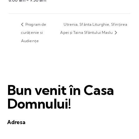
8:00 am - 9:30 am
Program de
Utrenia, Sfânta Liturghie, Sfințirea
curățenie si
Apei și Taina Sfântului Maslu
Audiențe
Bun venit în Casa
Domnului!
Adresa