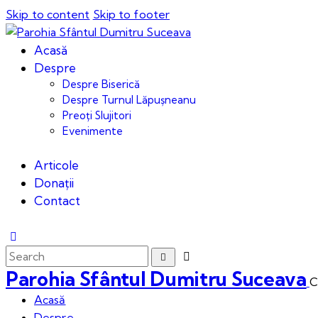
Skip to content
Skip to footer
Acasă
Despre
Despre Biserică
Despre Turnul Lăpușneanu
Preoți Slujitori
Evenimente
Articole
Donații
Contact
Parohia Sfântul Dumitru Suceava
C
Acasă
Despre