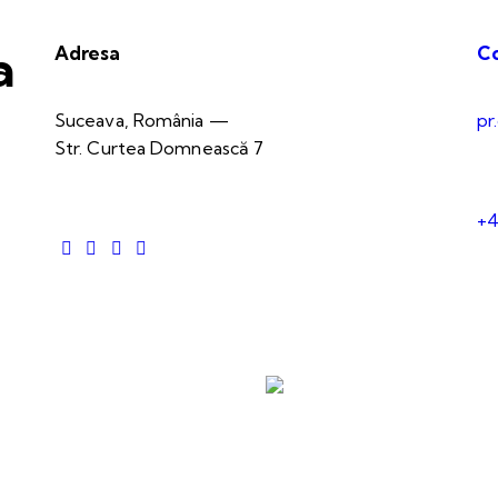
a
Adresa
C
Suceava, România —
pr
Str. Curtea Domnească 7
+4