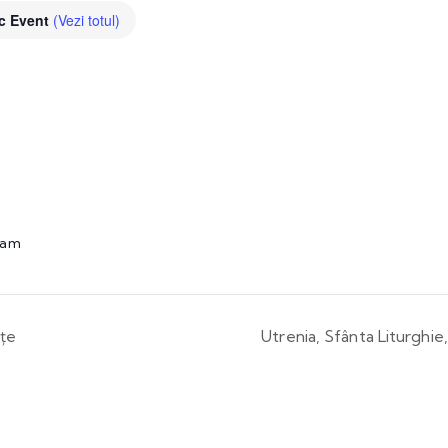
ic Event
(Vezi totul)
 am
nțe
Utrenia, Sfânta Liturghie,