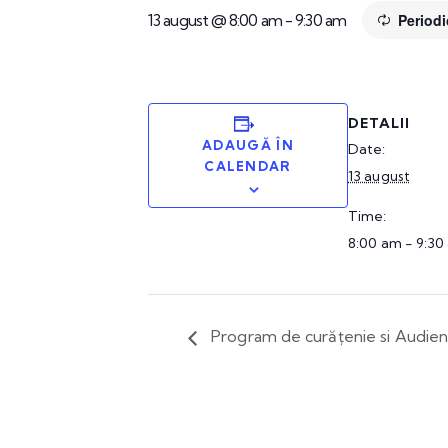
13 august @ 8:00 am
-
9:30 am
Period
DETALII
ADAUGĂ ÎN
Date:
CALENDAR
13 august
Time:
8:00 am - 9:30
Program de curățenie si Audie