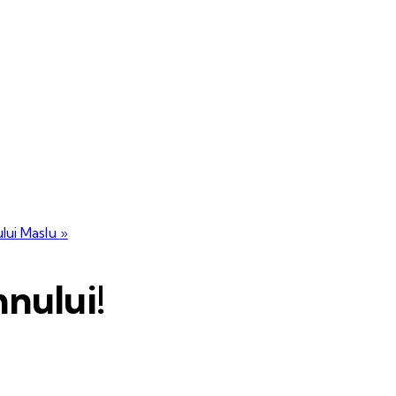
ului Maslu
»
nului!