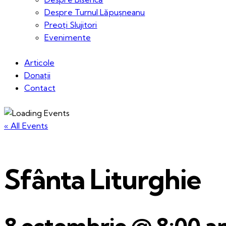
Despre Turnul Lăpușneanu
Preoți Slujitori
Evenimente
Articole
Donații
Contact
« All Events
Sfânta Liturghie
8 octombrie @ 8:00 