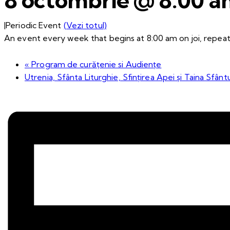
|
Periodic Event
(Vezi totul)
An event every week that begins at 8:00 am on joi, repeati
«
Program de curățenie si Audiențe
Utrenia, Sfânta Liturghie, Sfințirea Apei și Taina Sfânt