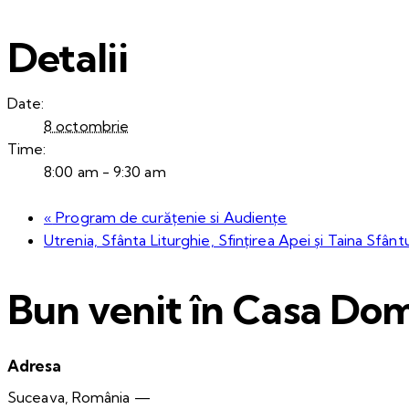
Detalii
Date:
8 octombrie
Time:
8:00 am - 9:30 am
«
Program de curățenie si Audiențe
Utrenia, Sfânta Liturghie, Sfințirea Apei și Taina Sfânt
Bun venit în Casa Dom
Adresa
Suceava, România —