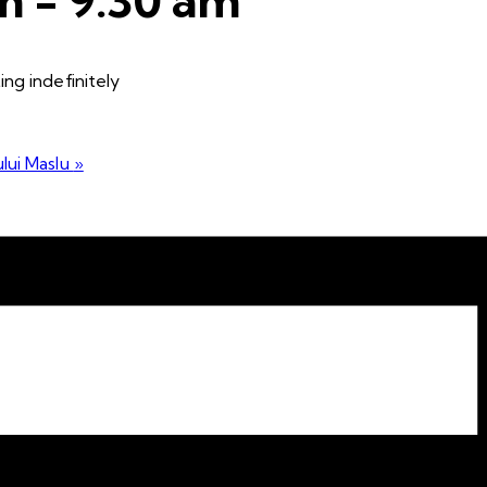
ng indefinitely
ului Maslu
»