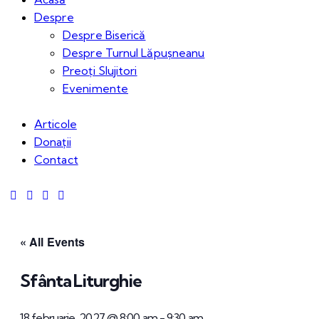
Despre
Despre Biserică
Despre Turnul Lăpușneanu
Preoți Slujitori
Evenimente
Articole
Donații
Contact
« All Events
Sfânta Liturghie
18 februarie, 2027 @ 8:00 am
-
9:30 am