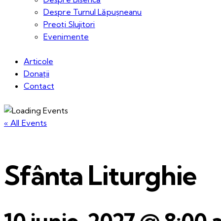
Despre Turnul Lăpușneanu
Preoți Slujitori
Evenimente
Articole
Donații
Contact
« All Events
Sfânta Liturghie
10 iunie, 2027 @ 8:00