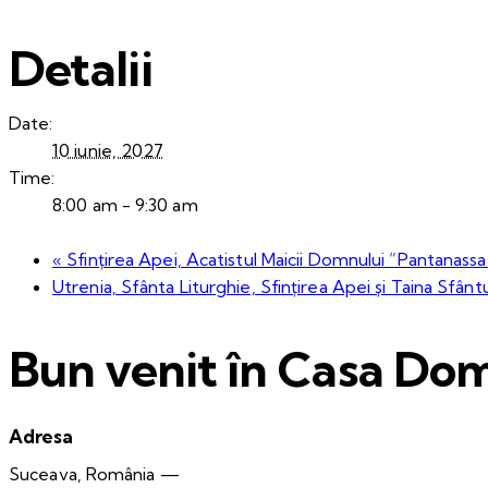
Detalii
Date:
10 iunie, 2027
Time:
8:00 am - 9:30 am
«
Sfințirea Apei, Acatistul Maicii Domnului ”Pantanassa
Utrenia, Sfânta Liturghie, Sfințirea Apei și Taina Sfânt
Bun venit în Casa Dom
Adresa
Suceava, România —