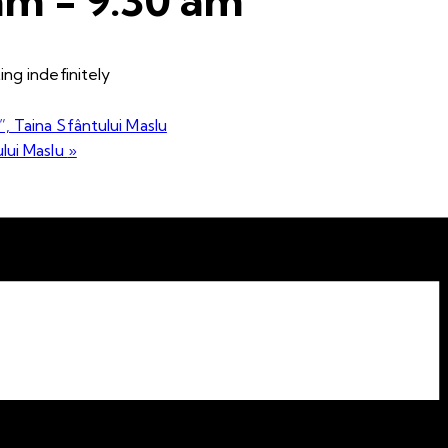
ng indefinitely
”, Taina Sfântului Maslu
ului Maslu
»