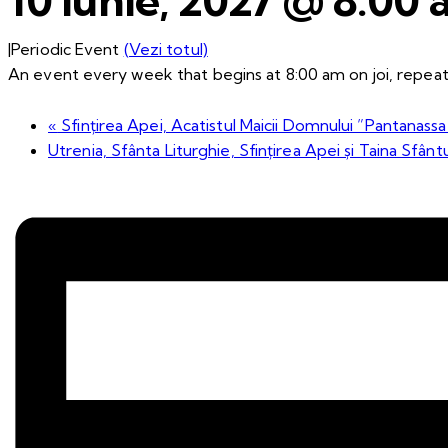
|
Periodic Event
(Vezi totul)
An event every week that begins at 8:00 am on joi, repeati
«
Sfințirea Apei, Acatistul Maicii Domnului ”Pantanassa
Utrenia, Sfânta Liturghie, Sfințirea Apei și Taina Sfânt